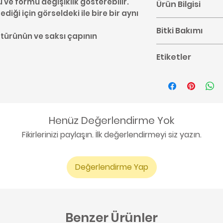
u ve formu değişiklik gösterebilir.
Ürün Bilgisi
diği için görseldeki ile bire bir aynı
Ürün 12 cm lik s
Bitki Bakımı
boyunda gönder
 türünün ve saksı çapının
Bitki canlı oldu
Calathea bakımı i
Etiketler
değişiklik göster
buradan ulaşabil
Her bitki aynı ş
#Calathea #Du
görseldeki ile bi
Bakımı #Goepper
beklenmemelidi
Bitkisi #Salon Bit
Önemli olan size
saksı çapının ul
Henüz Değerlendirme Yok
Fikirlerinizi paylaşın. İlk değerlendirmeyi siz yazın.
Değerlendirme Yap
Benzer Ürünler