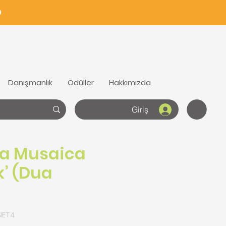
0
Danışmanlık
Ödüller
Hakkımızda
Giriş
a Musaica
k’ (Dua
NET4