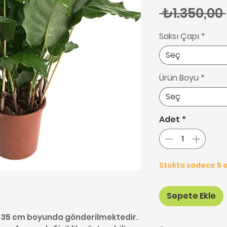
 ₺1.350,00 
Saksı Çapı
*
Seç
Ürün Boyu
*
Seç
Adet
*
Stokta sadece 5 a
Sepete Ekle
30-35 cm boyunda gönderilmektedir.