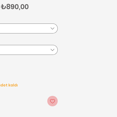
Normal Fiyat
İndirimli Fiyat
₺890,00
det kaldı