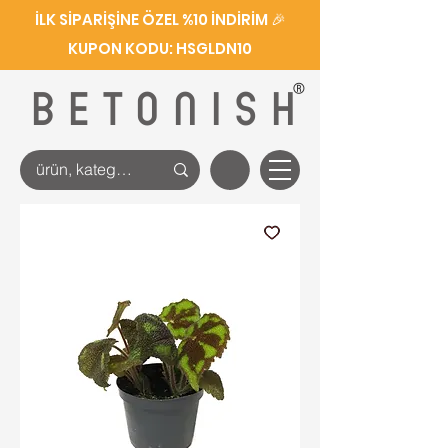
İLK SİPARİŞİNE ÖZEL %10 İNDİRİM 🎉
KUPON KODU: HSGLDN10
®
BETONISH