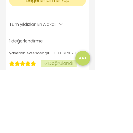
Değerlendirme Yap
Tüm yıldızlar, En Alakalı
1 değerlendirme
yasemin evrenosoğlu
•
13 Eki 2023
Doğrulandı
5 üzerinden 5 yıldız
masoniana
Harika doku ve renkler, süper...
Bu size faydalı oldu mu?
Evet
Benzer Ürünler