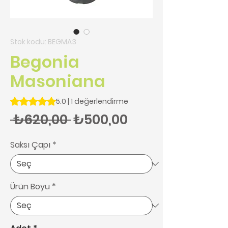
Stok kodu: BEGMA3
Begonia
Masoniana
1 değerlendirmeye göre beş yıldız üzerinden hesaplanan pu
5.0 | 1 değerlendirme
Normal Fiyat
İndirimli Fiyat
 ₺620,00 
₺500,00
Saksı Çapı
*
Ürün Boyu
*