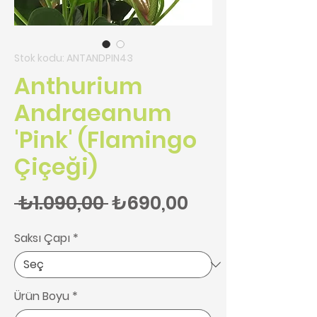
Stok kodu: ANTANDPIN43
Anthurium
Andraeanum
'Pink' (Flamingo
Çiçeği)
Normal Fiyat
İndirimli Fiyat
 ₺1.090,00 
₺690,00
Saksı Çapı
*
Ürün Boyu
*