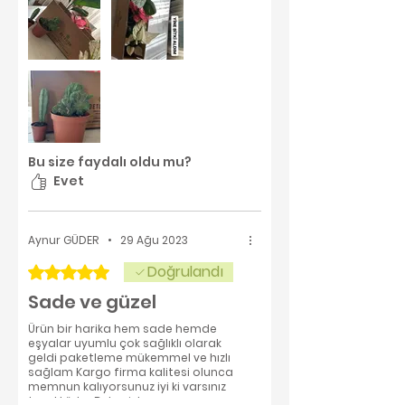
fotoğrafta paylaştığım gibi ağzı
açık bir kolide, gayet havadar
şekilde, sapasağlam olarak kendileri
ulaştırdı. çok memnun kaldım, emeği
geçen herkese teşekkür ederim.
umarım ben de bitkilere bana
ulaştıklarındaki kadar sağlıklı
bakabilirim. yeni siparişler vermeyi
sabırsızlıkla bekliyorum :)
Bu size faydalı oldu mu?
Evet
Aynur GÜDER
•
29 Ağu 2023
Doğrulandı
5 üzerinden 5 yıldız
Sade ve güzel
Ürün bir harika hem sade hemde
eşyalar uyumlu çok sağlıklı olarak
geldi paketleme mükemmel ve hızlı
sağlam Kargo firma kalitesi olunca
memnun kalıyorsunuz iyi ki varsınız
teşekkürler Betonish