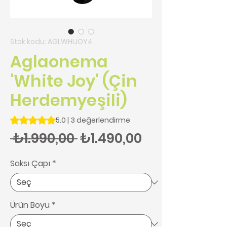
Stok kodu: AGLWHIJOY4
Aglaonema
'White Joy' (Çin
Herdemyeşili)
3 değerlendirmeye göre beş yıldız üzerinden hesaplanan pu
5.0 | 3 değerlendirme
Normal Fiyat
İndirimli Fiy
 ₺1.990,00 
₺1.490,00
Saksı Çapı
*
Ürün Boyu
*