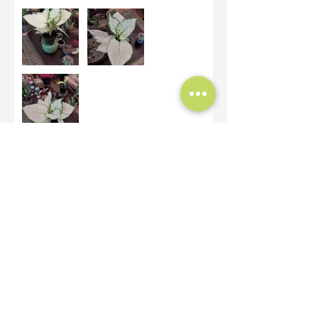
Bu size faydalı oldu mu?
Evet (2)
Gamze Polat
•
06 Şub 2024
5 üzerinden 5 yıldız
Bayıldımmm tek
kelime ile muhteşem
İyiki varsınız düzgün firmalar varmış
demekçok severek aldım teşekkür
ederim