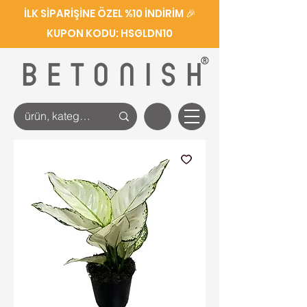
İLK SİPARİŞİNE ÖZEL %10 İNDİRİM 🎉
KUPON KODU: HSGLDN10
®
BETONISH