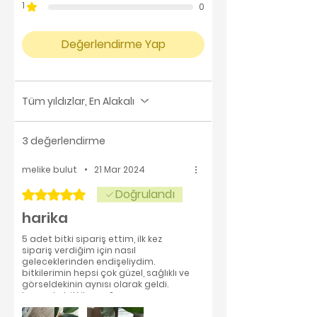
1
0
Değerlendirme Yap
Tüm yıldızlar, En Alakalı
3 değerlendirme
melike bulut
•
21 Mar 2024
Doğrulandı
5 üzerinden 5 yıldız
harika
5 adet bitki sipariş ettim, ilk kez
sipariş verdiğim için nasıl
geleceklerinden endişeliydim.
bitkilerimin hepsi çok güzel, sağlıklı ve
görseldekinin aynısı olarak geldi.
kargoda bitkiler çoğu zaman zarar
görebiliyor, ölebiliyor, siparişimi