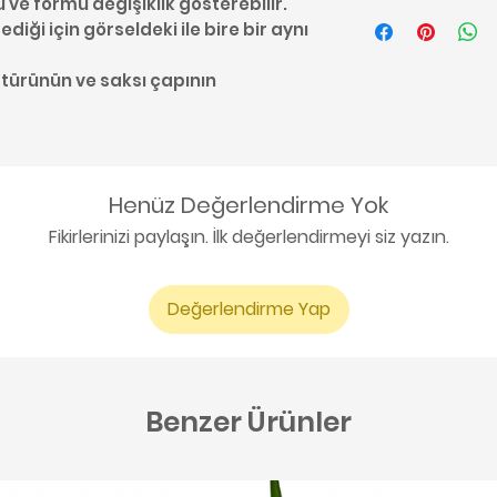
u ve formu değişiklik gösterebilir.
Kaktüs bakımı ile 
diği için görseldeki ile bire bir aynı
buradan ulaşabil
 türünün ve saksı çapının
Henüz Değerlendirme Yok
Fikirlerinizi paylaşın. İlk değerlendirmeyi siz yazın.
Değerlendirme Yap
Benzer Ürünler