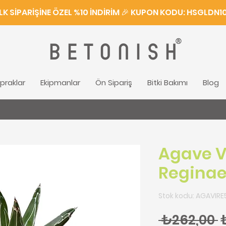
İLK SİPARİŞİNE ÖZEL %10 İNDİRİM 🎉 KUPON KODU: HSGLDN1
®
BETONISH
praklar
Ekipmanlar
Ön Sipariş
Bitki Bakımı
Blog
Agave V
Regina
Stok kodu: AGAVIRE
N
 ₺262,00 