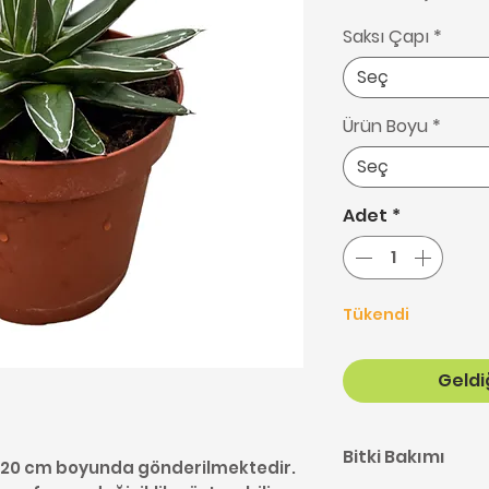
Saksı Çapı
*
Seç
Ürün Boyu
*
Seç
Adet
*
Tükendi
Geldiğ
Bitki Bakımı
15-20 cm boyunda gönderilmektedir.