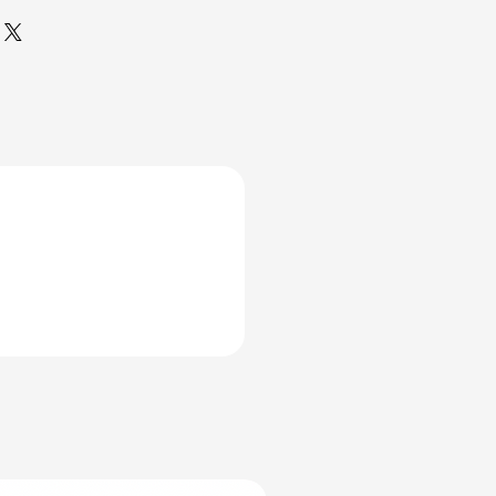
ilgili detaylı bilgilere
irsiniz,
tıklayınız.