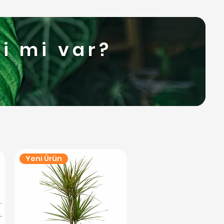
i mi var?
Yeni Ürün