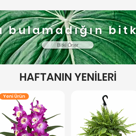
a bulamadığın bitk
Bitki Öner
HAFTANIN YENİLERİ
Yeni Ürün