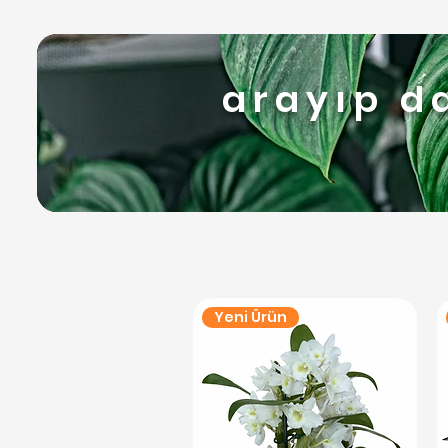
arayıp d
Yeni Ürün