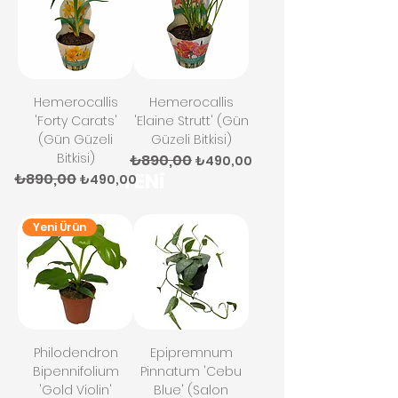
Hemerocallis
Hemerocallis
'Forty Carats'
'Elaine Strutt' (Gün
(Gün Güzeli
Güzeli Bitkisi)
Bitkisi)
₺890,00
Normal Fiyat
İndirimli Fiyat
₺490,00
YENi
₺890,00
Normal Fiyat
İndirimli Fiyat
₺490,00
Yeni Ürün
Philodendron
Epipremnum
Bipennifolium
Pinnatum 'Cebu
'Gold Violin'
Blue' (Salon