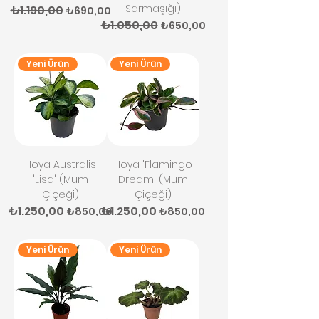
Sarmaşığı)
₺1.190,00
Normal Fiyat
İndirimli Fiyat
₺690,00
₺1.050,00
Normal Fiyat
İndirimli Fiyat
₺650,00
Yeni Ürün
Yeni Ürün
Hoya Australis
Hoya 'Flamingo
'Lisa' (Mum
Dream' (Mum
Çiçeği)
Çiçeği)
₺1.250,00
₺1.250,00
Normal Fiyat
İndirimli Fiyat
Normal Fiyat
İndirimli Fiyat
₺850,00
₺850,00
Yeni Ürün
Yeni Ürün