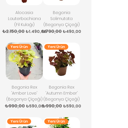
Alocasia
Begonia
Lauterbachiana
Solimutata
(Fil Kulağı)
(Begonya Çiçeği)
₺2.150,00
₺790,00
Normal Fiyat
İndirimli Fiyat
Normal Fiyat
İndirimli Fiyat
₺1.490,00
₺490,00
Yeni Ürün
Yeni Ürün
Begonia Rex
Begonia Rex
'Amber Love'
'Autumn Ember'
(Begonya Çiçeği)
(Begonya Çiçeği)
₺990,00
₺990,00
Normal Fiyat
İndirimli Fiyat
Normal Fiyat
İndirimli Fiyat
₺590,00
₺590,00
Yeni Ürün
Yeni Ürün