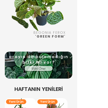
BEGONIA FEROX
'GREEN FORM'
arayıp da bulamadığın
bitki mi var?
Bitki Öner
HAFTANIN YENİLERİ
Yeni Ürün
Yeni Ürün