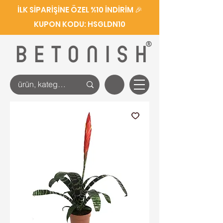
İLK SİPARİŞİNE ÖZEL %10 İNDİRİM 🎉
KUPON KODU: HSGLDN10
®
BETONISH