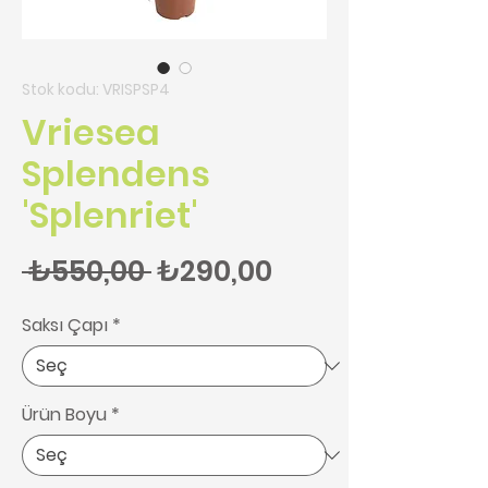
Stok kodu: VRISPSP4
Vriesea
Splendens
'Splenriet'
Normal Fiyat
İndirimli Fiyat
 ₺550,00 
₺290,00
Saksı Çapı
*
Ürün Boyu
*