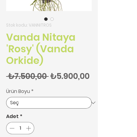
Stok kodu: VANNITROS
Vanda Nitaya
'Rosy' (Vanda
Orkide)
Normal Fiyat
İndirimli Fi
 ₺7.500,00 
₺5.900,00
Ürün Boyu
*
Adet
*