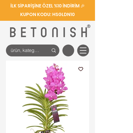
İLK SİPARİŞİNE ÖZEL %10 İNDİRİM 🎉
KUPON KODU: HSGLDN10
®
BETONISH