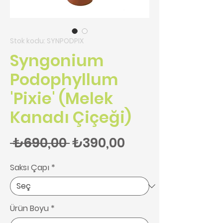
Stok kodu: SYNPODPIX
Syngonium
Podophyllum
'Pixie' (Melek
Kanadı Çiçeği)
Normal Fiyat
İndirimli Fiyat
 ₺690,00 
₺390,00
Saksı Çapı
*
Ürün Boyu
*