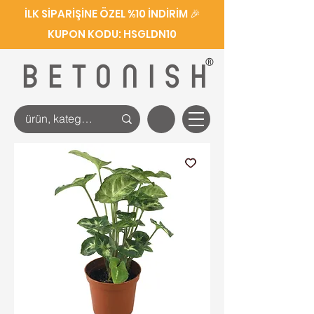
İLK SİPARİŞİNE ÖZEL %10 İNDİRİM 🎉
KUPON KODU: HSGLDN10
®
BETONISH