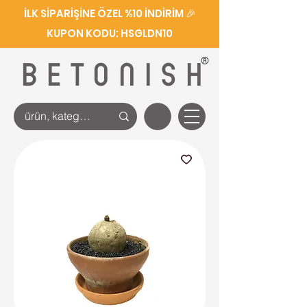
İLK SİPARİŞİNE ÖZEL %10 İNDİRİM 🎉
KUPON KODU: HSGLDN10
®
BETONISH