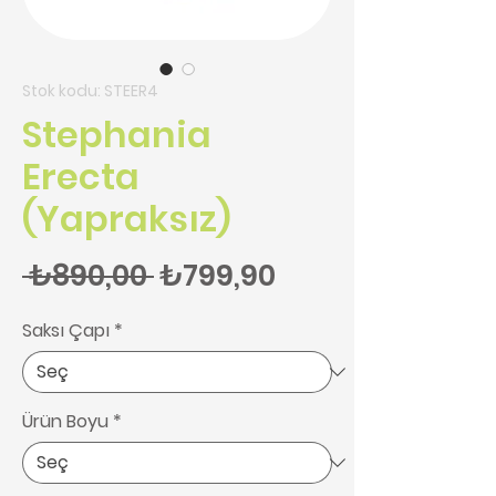
Stok kodu: STEER4
Stephania
Erecta
(Yapraksız)
Normal Fiyat
İndirimli Fiyat
 ₺890,00 
₺799,90
Saksı Çapı
*
Ürün Boyu
*