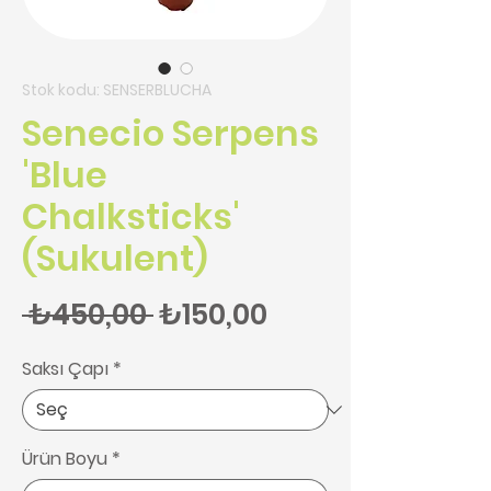
Stok kodu: SENSERBLUCHA
Senecio Serpens
'Blue
Chalksticks'
(Sukulent)
Normal Fiyat
İndirimli Fiyat
 ₺450,00 
₺150,00
Saksı Çapı
*
Ürün Boyu
*