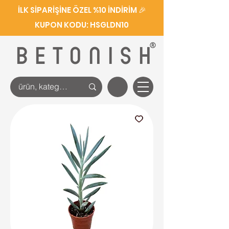
İLK SİPARİŞİNE ÖZEL %10 İNDİRİM 🎉
KUPON KODU: HSGLDN10
®
BETONISH