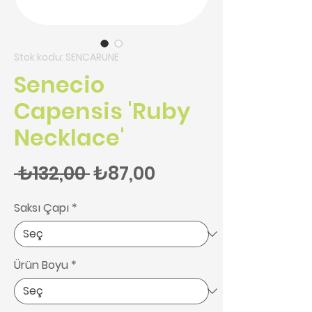
Stok kodu: SENCARUNE
Senecio
Capensis 'Ruby
Necklace'
Normal Fiyat
İndirimli Fiyat
 ₺132,00 
₺87,00
Saksı Çapı
*
Ürün Boyu
*