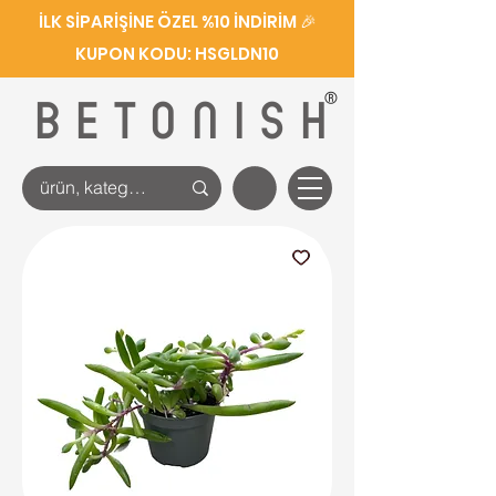
İLK SİPARİŞİNE ÖZEL %10 İNDİRİM 🎉
KUPON KODU: HSGLDN10
®
BETONISH