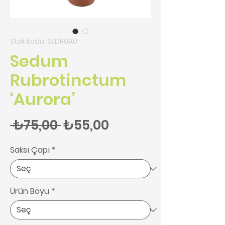
Stok kodu: SEDRUAU
Sedum
Rubrotinctum
‘Aurora’
Normal Fiyat
İndirimli Fiyat
 ₺75,00 
₺55,00
Saksı Çapı
*
Ürün Boyu
*