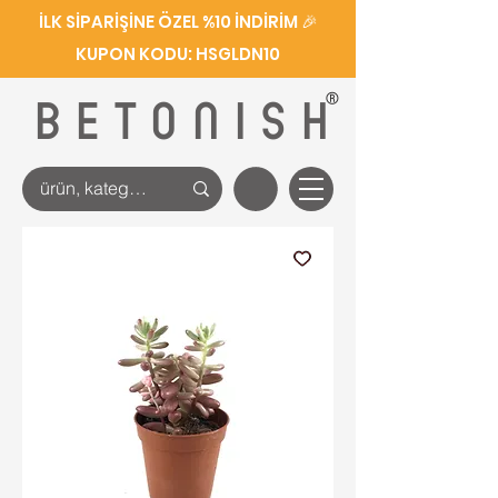
İLK SİPARİŞİNE ÖZEL %10 İNDİRİM 🎉
KUPON KODU: HSGLDN10
®
BETONISH