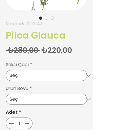
Stok kodu: PILGLA3
Pilea Glauca
Normal Fiyat
İndirimli Fiyat
 ₺280,00 
₺220,00
Saksı Çapı
*
Ürün Boyu
*
Adet
*