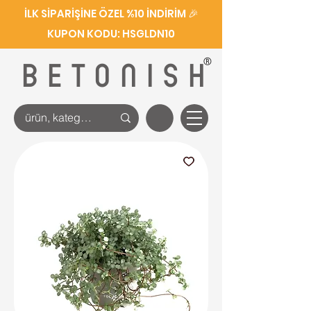
İLK SİPARİŞİNE ÖZEL %10 İNDİRİM 🎉
KUPON KODU: HSGLDN10
®
BETONISH