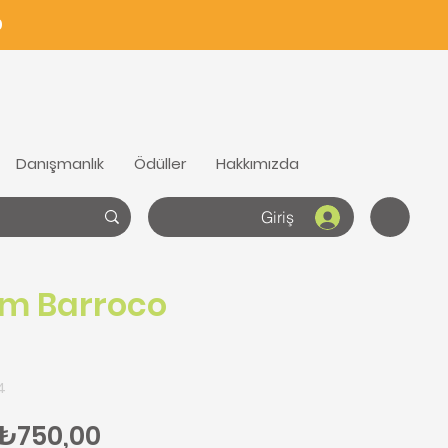
0
Danışmanlık
Ödüller
Hakkımızda
Giriş
m Barroco
)
4
Normal Fiyat
İndirimli Fiyat
₺750,00