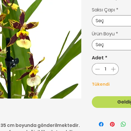
Saksı Çapı
*
Seç
Ürün Boyu
*
Seç
Adet
*
Tükendi
Geldiğ
30-35 cm boyunda gönderilmektedir.