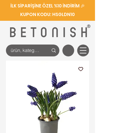
İLK SİPARİŞİNE ÖZEL %10 İNDİRİM 🎉
KUPON KODU: HSGLDN10
®
BETONISH