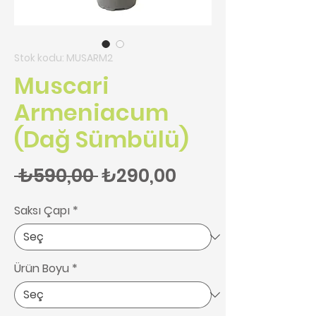
Stok kodu: MUSARM2
Muscari
Armeniacum
(Dağ Sümbülü)
Normal Fiyat
İndirimli Fiyat
 ₺590,00 
₺290,00
Saksı Çapı
*
Ürün Boyu
*