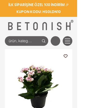
İLK SİPARİŞİNE ÖZEL %10 İNDİRİM 🎉
KUPON KODU: HSGLDN10
®
BETONISH