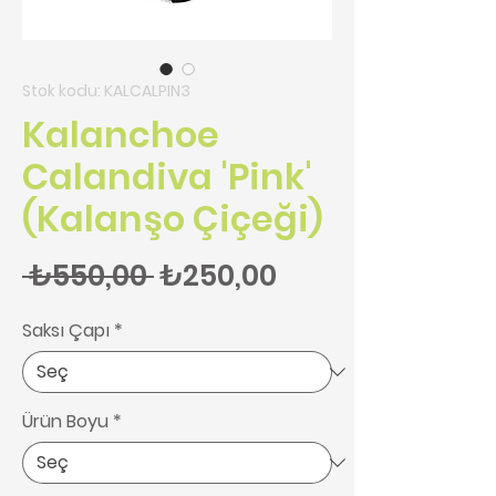
Stok kodu: KALCALPIN3
Kalanchoe
Calandiva 'Pink'
(Kalanşo Çiçeği)
Normal Fiyat
İndirimli Fiyat
 ₺550,00 
₺250,00
Saksı Çapı
*
Ürün Boyu
*