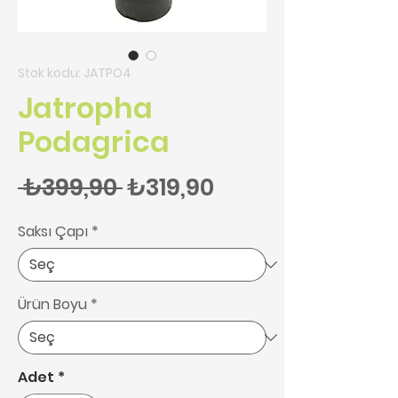
Stok kodu: JATPO4
Jatropha
Podagrica
Normal Fiyat
İndirimli Fiyat
 ₺399,90 
₺319,90
Saksı Çapı
*
Ürün Boyu
*
Adet
*