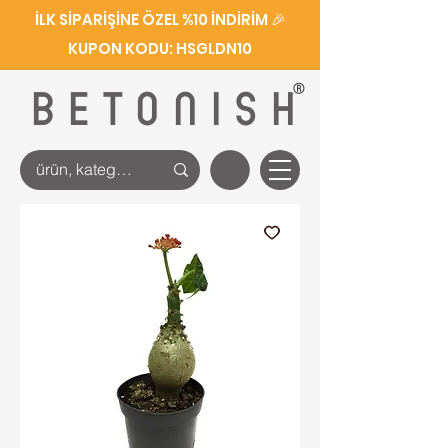
İLK SİPARİŞİNE ÖZEL %10 İNDİRİM 🎉
KUPON KODU: HSGLDN10
®
BETONISH