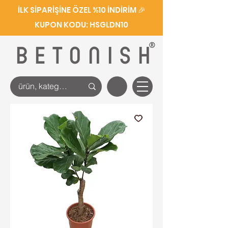
İLK SİPARİŞİNE ÖZEL %10 İNDİRİM 🎉
KUPON KODU: HSGLDN10
®
BETONISH