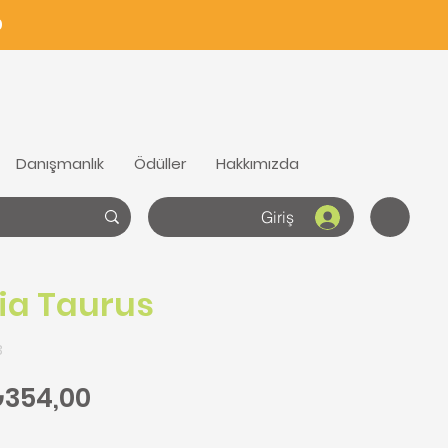
0
Danışmanlık
Ödüller
Hakkımızda
Giriş
ia Taurus
3
ormal Fiyat
İndirimli Fiyat
354,00