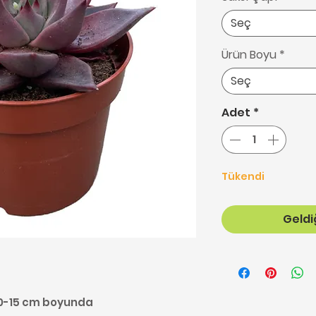
Seç
Ürün Boyu
*
Seç
Adet
*
Tükendi
Geldiğ
 10-15 cm boyunda