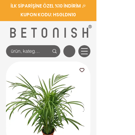
İLK SİPARİŞİNE ÖZEL %10 İNDİRİM 🎉
KUPON KODU: HSGLDN10
®
BETONISH