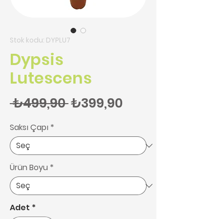
Stok kodu: DYPLU7
Dypsis
Lutescens
Normal Fiyat
İndirimli Fiyat
 ₺499,90 
₺399,90
Saksı Çapı
*
Ürün Boyu
*
Adet
*