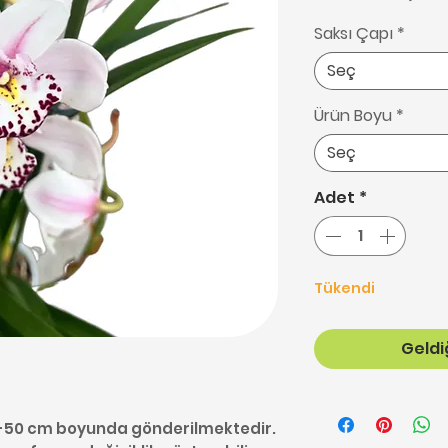
Saksı Çapı
*
Seç
Ürün Boyu
*
Seç
Adet
*
Tükendi
Geldiğ
45-50 cm boyunda gönderilmektedir.