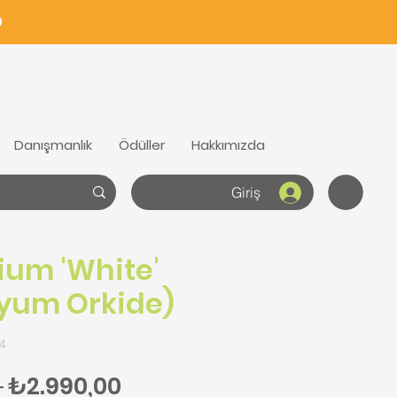
0
Danışmanlık
Ödüller
Hakkımızda
Giriş
um 'White'
yum Orkide)
I4
Normal Fiyat
İndirimli Fiyat
 
₺2.990,00