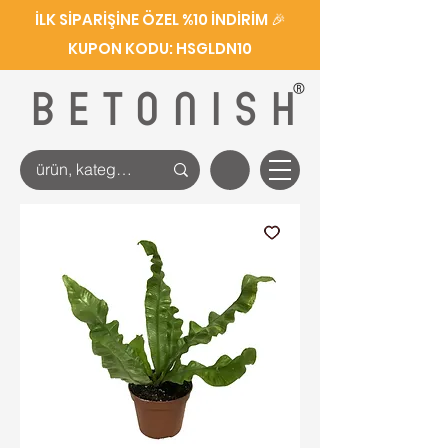
İLK SİPARİŞİNE ÖZEL %10 İNDİRİM 🎉
KUPON KODU: HSGLDN10
®
BETONISH