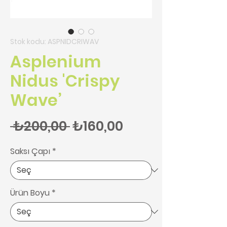
Stok kodu: ASPNIDCRIWAV
Asplenium
Nidus 'Crispy
Wave’
Normal Fiyat
İndirimli Fiyat
 ₺200,00 
₺160,00
Saksı Çapı
*
Ürün Boyu
*