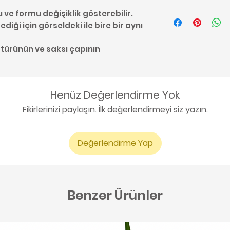
#Aglaonema #Çi
u ve formu değişiklik gösterebilir.
#Aglaonema Ba
diği için görseldeki ile bire bir aynı
Evergreens #Trop
Bilkisi #Ofis Bitki
 türünün ve saksı çapının
Henüz Değerlendirme Yok
Fikirlerinizi paylaşın. İlk değerlendirmeyi siz yazın.
Değerlendirme Yap
Benzer Ürünler