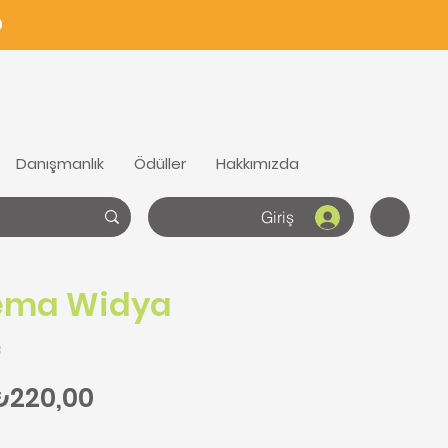
0
Danışmanlık
Ödüller
Hakkımızda
Giriş
ema Widya
3
ormal Fiyat
İndirimli Fiyat
₺220,00