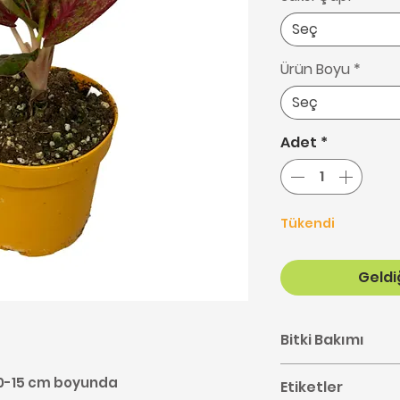
Seç
Ürün Boyu
*
Seç
Adet
*
Tükendi
Geldiğ
Bitki Bakımı
Aglaonema bakımı 
 10-15 cm boyunda
Etiketler
buradan ulaşabil