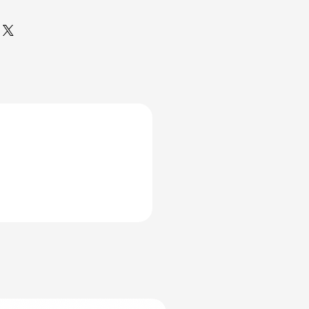
n Herdem Yeşili
kımı #Chinese
ikal Bitki #Ev Bitkisi #Salon
si