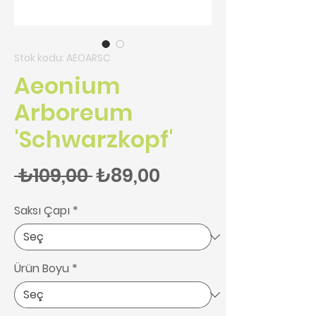
Stok kodu: AEOARSC
Aeonium
Arboreum
'Schwarzkopf'
Normal Fiyat
İndirimli Fiyat
 ₺109,00 
₺89,00
Saksı Çapı
*
Ürün Boyu
*