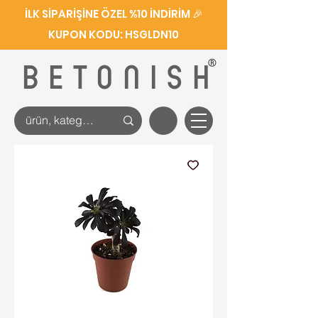
İLK SİPARİŞİNE ÖZEL %10 İNDİRİM 🎉
KUPON KODU: HSGLDN10
®
BETONISH